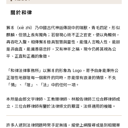
桃園區法律事務所
關於和律
中壢法律事務所
律師事務所
獬豸（xiè zhì）乃中國古代神話傳說中的瑞獸，青毛四足，形似
麒麟，但頭上長有獨角；若發現心術不正之官吏，便以角觸倒，
再吞吃入腹。相傳懈豸極具智慧與靈性，能懂人言曉人性，能辯
是非曲直，能識善惡忠奸，又有神羊之稱，現今仍將其視為公
平、正直和正義的象徵。
「和律法律事務所」以獬豸的形象為 Logo，寄予自身能秉持公
正理性地辦理每一個案件的同時，亦能懷有浪漫的情懷，不失
「情」、「理」、「法」中的任何一項。
本所是由鄧文宇律師、王教臻律師、林殷佐律師三位合夥律師成
立，三位合夥律師有鑒於法律條文的艱澀、法條運用的複雜。
許多人遇到法律問題時常手足無措，縱使上網搜尋或是到相關單